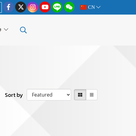
CN
e
Sort by