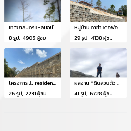
เทศบาลนครแหลมฉบัง อำเภอศรีราชา จังหวัดชลบุรี
หมู่บ้าน คาซ่า เดอฟอร์เรส จ.ระยอง
8 รูป, 4905 ผู้ชม
29 รูป, 4138 ผู้ชม
โครงการ JJ residence จ.จันทบุรี
ผลงาน ที่ดินส่วนตัว สระบรี ผู้ชำนาญการ ร่วมกับ CPS ใช้กำแพงกันดิน 5.5 เมตร
26 รูป, 2231 ผู้ชม
41 รูป, 6728 ผู้ชม