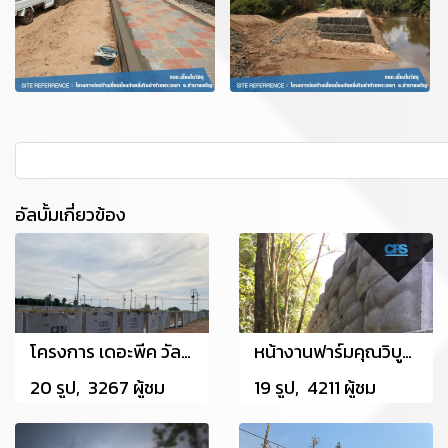
อัลบั้มเกี่ยวข้อง
โครงการ เดอะพีค วัลเลย์ ต.บึง อ.ศรีราชา จ.ชลบุรี
หน้างานฟาร์มคุณวิบูลย์ อำเภอบ้านค่าย จังหวัดระยอง
20 รูป, 3267 ผู้ชม
19 รูป, 4211 ผู้ชม