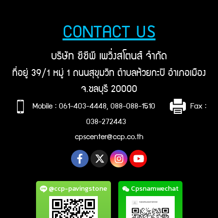
CONTACT US
บริษัท ซีซีพี เพวิ่งสโตนส์ จำกัด
ที่อยู่ 39/1 หมู่ 1 ถนนสุขุมวิท ตำบลห้วยกะปิ อำเภอเมือง
จ.ชลบุรี 20000
Mobile : 061-403-4448, 088-088-1510
Fax :
038-272443
cpscenter@ccp.co.th
@ccp-pavingstone
Cpsnamwechat