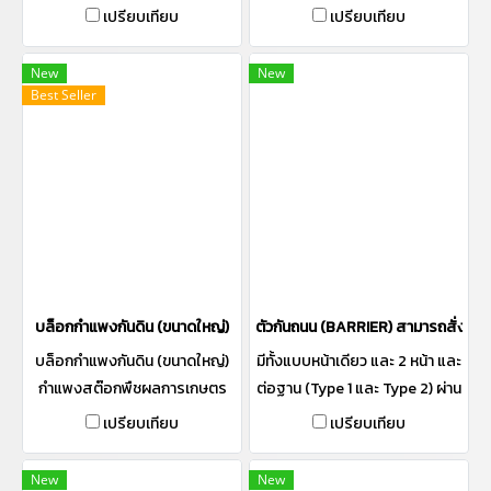
หรือติดแถบสะท้อนแสง และติด
กำแพงกันสต๊อก
เปรียบเทียบ
เปรียบเทียบ
ตั้งราวเหล็กได้ตามความต้องการ
เหมาะสำหรับงานชั่วคราว ใช้กันบ่ง
New
New
แนว เมื่อต้องกันปิดกั้นรถยนต์
Best Seller
หรือต้องการเปลี่ยนเส้นทางการ
เดินรถ
บล็อกกำแพงกันดิน (ขนาดใหญ่)
ตัวกันถนน (BARRIER) สามารถสั่งทำสี
บล็อกกำแพงกันดิน (ขนาดใหญ่)
มีทั้งแบบหน้าเดียว และ 2 หน้า และ
กำแพงสต๊อกพืชผลการเกษตร
ต่อฐาน (Type 1 และ Type 2) ผ่าน
กำแพงกันสต๊อก
การรับรอง "Made In Thailand"
เปรียบเทียบ
เปรียบเทียบ
(MiT) สามารถทาสีหรือติดแถบ
สะท้อนแสง และติดตั้งราวเหล็ก
New
New