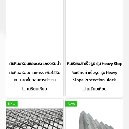
ได้ตามความต้องการ ผลิตตาม
มาตรฐานกรมทางหลวง และกรม
โยธาฯ ความยาวตั้งแต่ 1-3 เมตร
ตามความต้องการ
คันหินพร้อมช่องตระแกรงรับน้ำ
หินเรียงสำเร็จรูป รุ่น Heavy Slop
คันหินพร้อมตระแกรง เพื่อใช้ริม
หินเรียงสำเร็จรูป รุ่น Heavy
ถนน ลดขั้นตอนการทำงาน
Slope Protection Block
Heavy สามารถใช้แทนหินเรียง
เปรียบเทียบ
เปรียบเทียบ
การตกแต่งแนวขอบแม่น้ำ เป็น
แนวเขื่อนกันคลื่นทะเล การป้องกัน
New
New
แนวสะพานและท่อระบายน้ำ ใช้
สำหรับงานแม่นำ้หรือ แหล่งน้ำที่
แรงเป็นพิเศษ