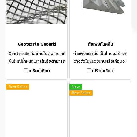
Geotextile, Geogrid
กำแพงกันคลื่น
Geotextile คือแผ่นใยสังเคราะห์
กําแพงกันคลื่น เป็นโครงสร้างที่
ผืนใหญ่น้้าหนักเบา เส้นใยสามารถ
วางตัวในแนวขนานหรือเกือบจะ
ยึดติดกันและท้าให้แข็งแรงด้วกระ
ขนานกับชายฝั่ง เพื่อป้องกันการ
เปรียบเทียบ
เปรียบเทียบ
บวนการเชิงกลและเคมี เคมี เส้นใย
กัดเซาะของดินจากคลื่นและกระ
ที่ใช้ส่วนใหญ่เป็นเส้นใยประดิษฐ์
แสนํ้าทะเล
Best Seller
New
จากพอลิเอสเตอร์และพอลิโพรพิ
Best Seller
ลีน เป็นต้น