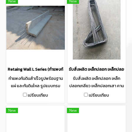
New
New
ถึง
Retaing Wall L Series (กำแพงกันดินสำเร็จรูปพร้อมฐานแผ่ และกันดิ
รับสั่งผลิต เหล็กปลอก เหล็กปลอกเก
กำแพงกันดินสำเร็จรูปพร้อมฐาน
รับสั่งผลิต เหล็กปลอก เหล็ก
แผ่ และกันดินใหล รูปแบบกรม
ปลอกเกลียว เหล็กปลอกเสา คาน
ทางหลวง ผลิตตามมาตราฐาน
เหล็กตอม่อ - เหล็กฐานราก
เปรียบเทียบ
เปรียบเทียบ
กรมทางหลวง ขนาด
Footing สำหรับงานโครงสร้าง
50x50x375 CM หรือ ตามความ
เหล็กข้ออ้อย เหล็กเส้นกลม และ
New
New
ต้องการ สามารถสั่งขนาด Dowel
รับผลิตเหล็ก ฟุตติ้งสำเร็จ เร็ว มี
เป็นพิเศษได้ ผ่านการรับรอง
ทุกไซ้ทุกขนาด สั่งทำได้ ปลอดภัย
"Made In Thailand" (MiT)
ได้มาตรฐาน