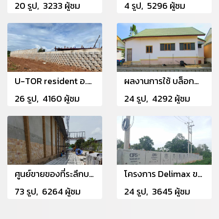
20 รูป, 3233 ผู้ชม
4 รูป, 5296 ผู้ชม
U-TOR resident อ.แม่สอด จ.ตาก
ผลงานการใช้ บล็อกกำแพงกันดิน (ขนาดเล็ก) Retaining Wall Block - Small หน้างาน ตำบล.เหมือง
26 รูป, 4160 ผู้ชม
24 รูป, 4292 ผู้ชม
ศูนย์ขายของที่ระลึกบางพลี
โครงการ Delimax ขอนแก่น อ.น้ำพอง จ.ขอนแก่น
73 รูป, 6264 ผู้ชม
24 รูป, 3645 ผู้ชม