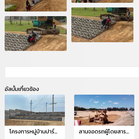
อัลบั้มเกี่ยวข้อง
โครงการหมู่บ้านปาร์คฮิลล์ จังหวัดระยอง
ลานจอดรถผู้โดยสาร สนามบินอุดรธานี