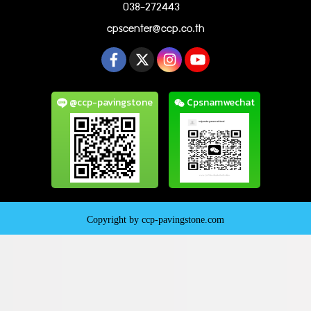
038-272443
cpscenter@ccp.co.th
@ccp-pavingstone
Cpsnamwechat
Copyright by ccp-pavingstone.com