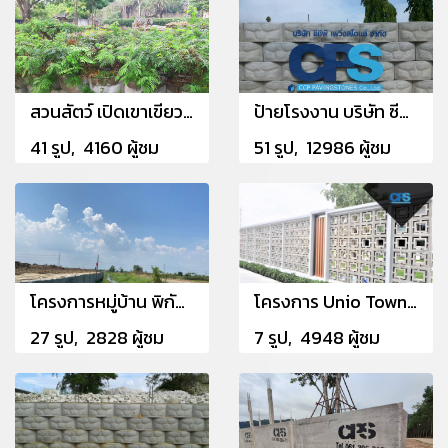
สวนสัตว์ เปิดเขาเขียว (โซนแอฟริกา)
ป้ายโรงงาน บริษัท ซีซีพี เพวิ่งสโตนส์ จำกัด (13.255036, 101.202836)
41 รูป, 4160 ผู้ชม
51 รูป, 12986 ผู้ชม
โครงการหมู่บ้าน พิกัด อ.แปลงยาว จ.ฉะเชิงเทรา
โครงการ Unio Town srinakharin-bangna
27 รูป, 2828 ผู้ชม
7 รูป, 4948 ผู้ชม