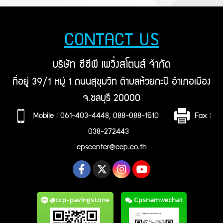
CONTACT US
บริษัท ซีซีพี เพวิ่งสโตนส์ จำกัด
ที่อยู่ 39/1 หมู่ 1 ถนนสุขุมวิท ตำบลห้วยกะปิ อำเภอเมือง
จ.ชลบุรี 20000
Mobile : 061-403-4448, 088-088-1510
Fax :
038-272443
cpscenter@ccp.co.th
@ccp-pavingstone
Cpsnamwechat