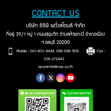
CONTACT US
บริษัท ซีซีพี เพวิ่งสโตนส์ จำกัด
ที่อยู่ 39/1 หมู่ 1 ถนนสุขุมวิท ตำบลห้วยกะปิ อำเภอเมือง
จ.ชลบุรี 20000
Mobile : 061-403-4448, 088-088-1510
Fax :
038-272443
cpscenter@ccp.co.th
@ccp-pavingstone
Cpsnamwechat