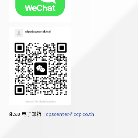
อีเมล 电子邮箱 :
cpscenter@ccp.co.th