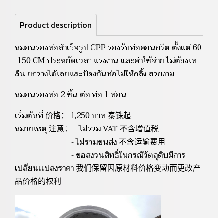
Product description
หมอนรองท่อสำเร็จรูป CPP รองรับท่อคอนกรีต ตั้งแต่ 60
-150 CM ประหยัดเวลา แรงงาน และค่าใช้จ่าย ไม่ต้องเท
ลีน ยกวางได้เลยและป้องกันท่อไม่ให้กลิ้ง สวยงาม
หมอนรองท่อ 2 ชิ้น ต่อ ท่อ 1 ท่อน
เริ่มต้นที่ 价格： 1,250 บาท 泰铢起
หมายเหตุ 注意： - ไม่รวม VAT 不含增值税
- ไม่รวมขนส่ง 不含运输费用
- ขอสงวนสิทธิ์ในกรณีวัตถุดิบมีการ
เปลี่ยนเเปลงราคา 我们保留因原材料价格变动而更改产
品价格的权利