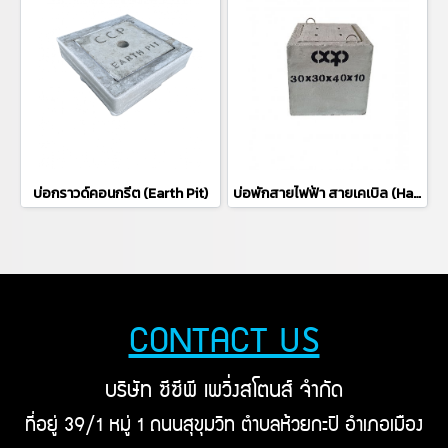
บ่อกราวด์คอนกรีต (Earth Pit)
บ่อพักสายไฟฟ้า สายเคเบิล (Handhole) ขนาด 30 cm มาตราฐาน CPS พร้อมฝาคอนกรีต บ่อพั
CONTACT US
บริษัท ซีซีพี เพวิ่งสโตนส์ จำกัด
ที่อยู่ 39/1 หมู่ 1 ถนนสุขุมวิท ตำบลห้วยกะปิ อำเภอเมือง