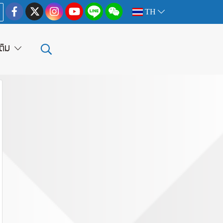
TH
เติม