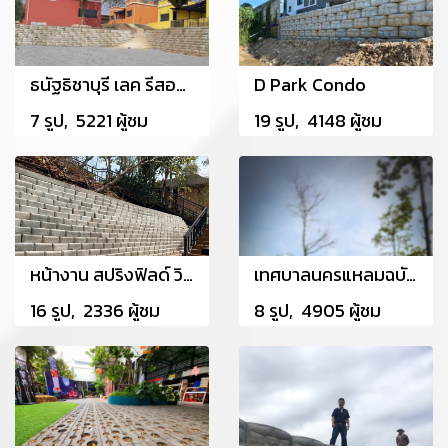
ธนัฐธิชาบุรี เลค รีสอร์ท แอนด์ สปา จ.เพชรบุรี
D Park Condo
7 รูป, 5221 ผู้ชม
19 รูป, 4148 ผู้ชม
หน้างาน สปริงฟิลด์ วิลเลจ กอล์ฟ แอนด์ สปา ชะอำ จังหวัดเพชรบุรี
เทศบาลนครแหลมฉบัง อำเภอศรีราชา จังหวัดชลบุรี
16 รูป, 2336 ผู้ชม
8 รูป, 4905 ผู้ชม