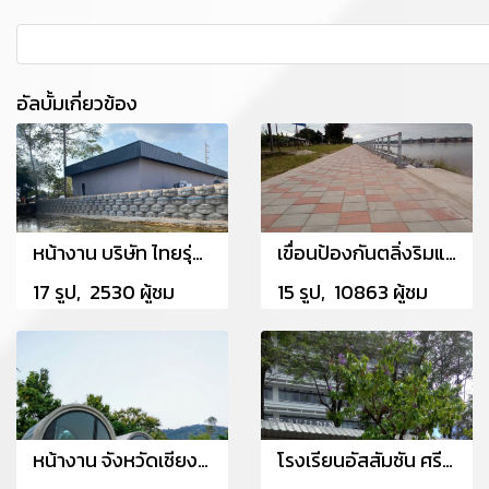
อัลบั้มเกี่ยวข้อง
หน้างาน บริษัท ไทยรุ่งโรจน์ ซีฟู้ด จำกัด อ.ศรีราชา จ.ชลบุรี
เขื่อนป้องกันตลิ่งริมแม่น้ำโขง อ.ศรีเชียงใหม่ จ.หนองคาย
17 รูป, 2530 ผู้ชม
15 รูป, 10863 ผู้ชม
หน้างาน จังหวัดเชียงราย
โรงเรียนอัสสัมชัน ศรีราชา