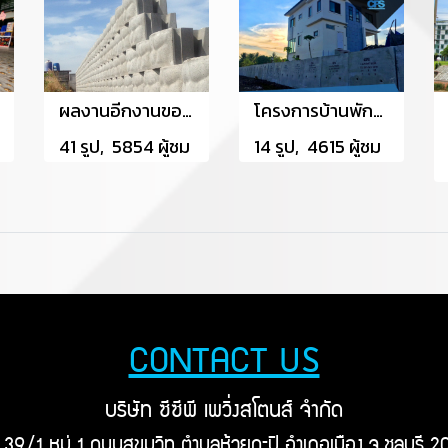
ผลงานอีกงานของผู้ชำนาญการ ร่วมกับ CPS ใช้กำแพงกันดิน หน้างานที่ The Crystal ปราจีนบุรี
โครงการบ้านพักส่วนตัว จังหวัดเพชรบูรณ์
41 รูป, 5854 ผู้ชม
14 รูป, 4615 ผู้ชม
CONTACT US
บริษัท ซีซีพี เพวิ่งสโตนส์ จำกัด
ยู่ 39/1 หมู่ 1 ถนนสุขุมวิท ตำบลห้วยกะปิ อำเภอเมือง จ.ชลบุรี 