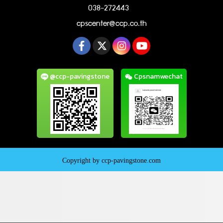
038-272443
cpscenter@ccp.co.th
@ccp-pavingstone
Cpsnamwechat
Copyright by ccp-pavingstone.com