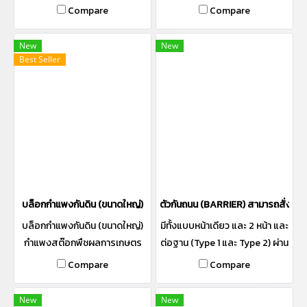
หรือติดแถบสะท้อนแสง และติด
กำแพงกันสต๊อก
Compare
Compare
ตั้งราวเหล็กได้ตามความต้องการ
เหมาะสำหรับงานชั่วคราว ใช้กันบ่ง
New
New
แนว เมื่อต้องกันปิดกั้นรถยนต์
Best Seller
หรือต้องการเปลี่ยนเส้นทางการ
เดินรถ CPS 1米长临时路障，可
以根据需要涂漆上色或粘贴反
光条，也可以嵌装铁护栏，适
用于临时施工隔道或交通分路
改道。
บล็อกกำแพงกันดิน (ขนาดใหญ่)
ตัวกันถนน (BARRIER) สามารถสั่งทำสี
บล็อกกำแพงกันดิน (ขนาดใหญ่)
มีทั้งแบบหน้าเดียว และ 2 หน้า และ
กำแพงสต๊อกพืชผลการเกษตร
ต่อฐาน (Type 1 และ Type 2) ผ่าน
กำแพงกันสต๊อก
การรับรอง "Made In Thailand"
Compare
Compare
(MiT) สามารถทาสีหรือติดแถบ
สะท้อนแสง และติดตั้งราวเหล็ก
New
New