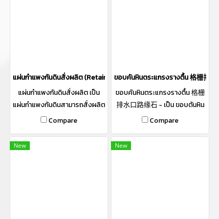
แผ่นกำแพงกันดินสั่งผลิต (Retaing WallL)
ขอบคันหินตระแกรงรางตื้น 格
แผ่นกำแพงกันดินสั่งผลิต เป็น
ขอบคันหินตระแกรงรางตื้น 格栅
แผ่นกำแพงกันดินสามารถสั่งผลิต
排水口路缘石 - เป็น ขอบตันหิน
ได้ตาม Size และความหนาที่
และรางตื้นในตัว เพื่อรับน้ำจากพื้น
Compare
Compare
ต้องการสามารถสั่งจำนวนลวดได้
ถนน ครั้งนี้มาพร้องตระแกรงรับ
น้ำ - เป็น Precast ตามมาตราฐาน
New
New
กรมทาง เหมาะสำหรับหน้างาน ที่
สร้างตามมาตราฐานกรมทาง และ
หน้างานที่ต้องการมาตราฐาน 格
栅排水口路缘石是带有预制钢
格栅排水口的路缘石．根据路
政署质量标准生产，可用于根