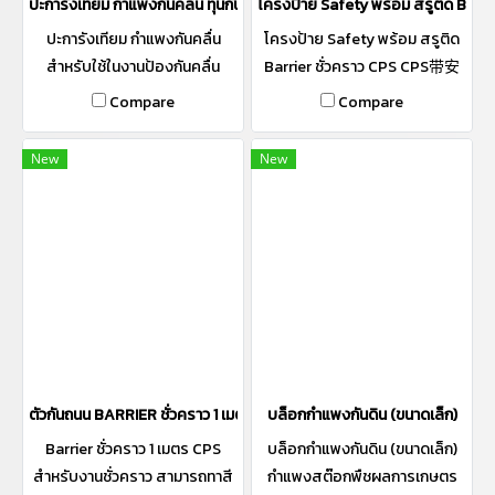
ปะการังเทียม กำแพงกันคลื่น ทุ่นกันคลื่น 四角锥护面块体
โครงป้าย Safety พร้อม สรูติด
ปะการังเทียม กำแพงกันคลื่น
โครงป้าย Safety พร้อม สรูติด
สำหรับใช้ในงานป้องกันคลื่น
Barrier ชั่วคราว CPS CPS带安
全标志架临时路障
Compare
Compare
New
New
ตัวกันถนน BARRIER ชั่วคราว 1 เมตร สามารถสั่งทำสีได้ 混凝土临时路障
บล็อกกำแพงกันดิน (ขนาดเล็ก)
Barrier ชั่วคราว 1 เมตร CPS
บล็อกกำแพงกันดิน (ขนาดเล็ก)
สำหรับงานชั่วคราว สามารถทาสี
กำแพงสต๊อกพืชผลการเกษตร