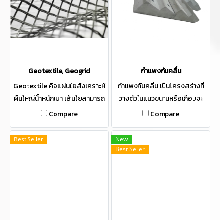
Geotextile, Geogrid
กำแพงกันคลื่น
Geotextile คือแผ่นใยสังเคราะห์
กําแพงกันคลื่น เป็นโครงสร้างที่
ผืนใหญ่น้้าหนักเบา เส้นใยสามารถ
วางตัวในแนวขนานหรือเกือบจะ
ยึดติดกันและท้าให้แข็งแรงด้วกระ
ขนานกับชายฝั่ง เพื่อป้องกันการ
Compare
Compare
บวนการเชิงกลและเคมี เคมี เส้นใย
กัดเซาะของดินจากคลื่นและกระ
ที่ใช้ส่วนใหญ่เป็นเส้นใยประดิษฐ์
แสนํ้าทะเล
Best Seller
New
จากพอลิเอสเตอร์และพอลิโพรพิ
Best Seller
ลีน เป็นต้น