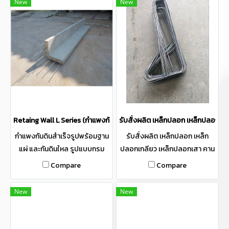
New
New
Retaing Wall L Series (กำแพงกันดินสำเร็จรูปพร้อมฐานแผ่ และกันดิ
รับสั่งผลิต เหล็กปลอก เหล็กปลอกเก
กำแพงกันดินสำเร็จรูปพร้อมฐาน
รับสั่งผลิต เหล็กปลอก เหล็ก
แผ่ และกันดินใหล รูปแบบกรม
ปลอกเกลียว เหล็กปลอกเสา คาน
ทางหลวง ผลิตตามมาตราฐาน
เหล็กตอม่อ - เหล็กฐานราก
Compare
Compare
กรมทางหลวง ขนาด
Footing สำหรับงานโครงสร้าง
50x50x375 CM หรือ ตามความ
เหล็กข้ออ้อย เหล็กเส้นกลม และ
New
New
ต้องการ สามารถสั่งขนาด Dowel
รับผลิตเหล็ก ฟุตติ้งสำเร็จ เร็ว มี
เป็นพิเศษได้ ผ่านการรับรอง
ทุกไซ้ทุกขนาด สั่งทำได้ ปลอดภัย
"Made In Thailand" (MiT)
ได้มาตรฐาน