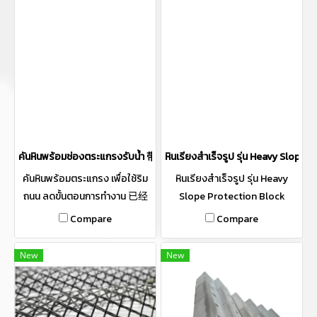
ได้ตามความต้องการ ผลิตตาม
มาตรฐานกรมทางหลวง และกรม
โยธาฯ ความยาวตั้งแต่ 1-3 เมตร
ตามความต้องการ 严格按照路政
部门道路施工标准生产，可定
制1-3米内任意长度，有单面和
双面两种类型，可以根据需要
涂漆或粘贴反光条，也可嵌装
铁护栏。
คันหินพร้อมช่องตระแกรงรับน้ำ 带格栅排水口混凝土路缘石
หินเรียงสำเร็จรูป รุ่น Heavy Slop
คันหินพร้อมตระแกรง เพื่อใช้ริม
หินเรียงสำเร็จรูป รุ่น Heavy
ถนน ลดขั้นตอนการทำงาน 已经
Slope Protection Block
嵌置排水格栅的混凝土路缘石,
Heavy สามารถใช้แทนหินเรียง
Compare
Compare
帮助减少施工程序。
การตกแต่งแนวขอบแม่น้ำ เป็น
แนวเขื่อนกันคลื่นทะเล การป้องกัน
New
New
แนวสะพานและท่อระบายน้ำ ใช้
สำหรับงานแม่นำ้หรือ แหล่งน้ำที่
แรงเป็นพิเศษ