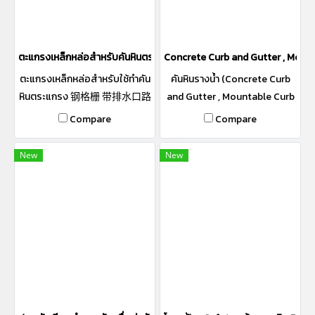
据路政署标准施工的公路使用.
ตะแกรงเหล็กหล่อสำหรับคันหินตระแก 钢格栅 带排水口路缘石用
Concrete Curb and Gutter , Mountab
ตะแกรงเหล็กหล่อสำหรับใช้ทำคัน
คันหินรางน้ำ (Concrete Curb
หินตระแกรง 钢格栅 带排水口路
and Gutter , Mountable Curb
缘石用
and Gutter) คันหินรางตื้น เป็น
Compare
Compare
คันหิน และ รางน้ำตื้นในตัวตาม
มาตราฐานกรมทาง เหมาะสำหรับ
New
New
ทำขอบถนน ได้ทั้งรางน้ำและ คัน
หินในตัว ทั้งงานราชการ ทางหลวง
ทางหลวงชนบท และงานเอกชน มี
ทั้งแบบ Slope เข้าและออก จาก
กลางถนน