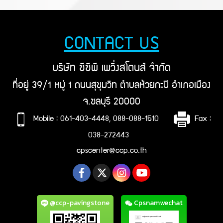
CONTACT US
บริษัท ซีซีพี เพวิ่งสโตนส์ จำกัด
ที่อยู่ 39/1 หมู่ 1 ถนนสุขุมวิท ตำบลห้วยกะปิ อำเภอเมือง
จ.ชลบุรี 20000
Mobile : 061-403-4448, 088-088-1510
Fax :
038-272443
cpscenter@ccp.co.th
@ccp-pavingstone
Cpsnamwechat