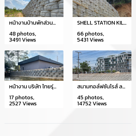
หน้างานบ้านพักส่วนตัว สัตหีบ
SHELL STATION KILO HOK-SIB-ED SURAT (ปั้ม Shell กิโลหกสิบเอ็ด สุราษฎร์ธานี)
48 photos,
66 photos,
3491 Views
5431 Views
หน้างาน บริษัท ไทยรุ่งโรจน์ ซีฟู้ด จำกัด อ.ศรีราชา จ.ชลบุรี
สนามกอล์ฟซันไรส์ ลากูน
17 photos,
45 photos,
2527 Views
14752 Views