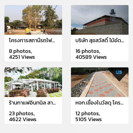
โครงการสถานีรถไฟซับม่วง อ.ปากช่อง จ.นครศรีธรรมราช
บริษัท สุขสวัสดิ์ ไม้อัดไทย (สาขาพัทยา) จำกัด
8 photos,
16 photos,
4251 Views
40589 Views
ร้านกาเเฟอินทนิล สาขาอ่างศิลา
หจก.เขื่องในวัสดุ โครงการก่อสร้างเขื่อนป้องกันตลิ่งริมลำห้วยพระเหลา
23 photos,
12 photos,
4622 Views
5105 Views