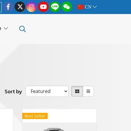
CN
e
Sort by
Best Seller