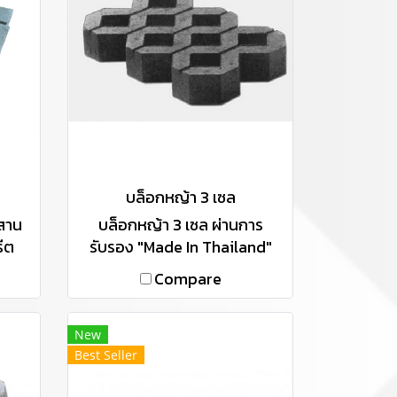
บล็อกหญ้า 3 เซล
สาน
บล็อกหญ้า 3 เซล ผ่านการ
ีต
รับรอง "Made In Thailand"
ของ
(MiT)
Compare
อ
ชาติ
ื่น
New
Best Seller