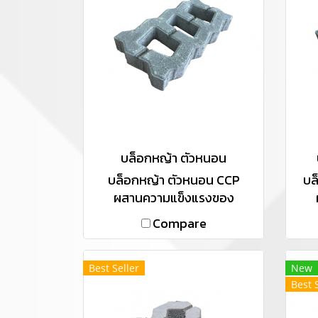
บล็อกหญ้า ตัวหนอน
บล็อกหญ้า ตัวหนอน CCP
บล
ผสานความแข็งแรงของ
คอนกรีตคุณภาพกับความเขียว
คอน
Compare
ขจีของต้นหญ้าเข้าด้วยกัน เพื่อ
ขจี
สร้างสรรค์ความเป็นธรรมชาติ
สร้
บนพื้นถนน และนำความสดชื่น
บน
Best Seller
New
ให้รายล้อมใกล้ตัวคุณ
Best 