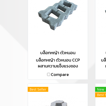
บล็อกหญ้า ตัวหนอน
บล็อกหญ้า ตัวหนอน CCP
บล
ผสานความแข็งแรงของ
คอนกรีตคุณภาพกับความเขียว
คอน
Compare
ขจีของต้นหญ้าเข้าด้วยกัน เพื่อ
ขจี
สร้างสรรค์ความเป็นธรรมชาติ
สร้
บนพื้นถนน และนำความสดชื่น
บน
Best Seller
New
ให้รายล้อมใกล้ตัวคุณ
Best 