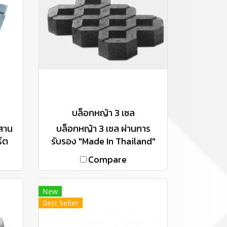
บล็อกหญ้า 3 เซล
สาน
บล็อกหญ้า 3 เซล ผ่านการ
ีต
รับรอง "Made In Thailand"
ของ
(MiT)
Compare
อ
ชาติ
ื่น
New
Best Seller