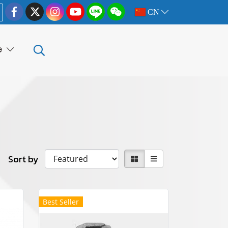
CN
e
Sort by
Best Seller