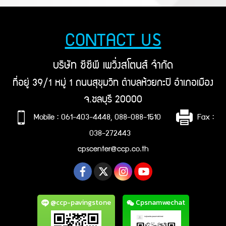
CONTACT US
บริษัท ซีซีพี เพวิ่งสโตนส์ จำกัด
ที่อยู่ 39/1 หมู่ 1 ถนนสุขุมวิท ตำบลห้วยกะปิ อำเภอเมือง
จ.ชลบุรี 20000
Mobile : 061-403-4448, 088-088-1510
Fax :
038-272443
cpscenter@ccp.co.th
@ccp-pavingstone
Cpsnamwechat