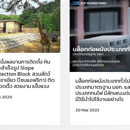
นึ่งผลงานการติดตั้ง หิน
งสำเร็จรูป Slope
tection Block สวนสัตว์
เขาเขียว (โซนแอฟริกา) ติด
บล็อกก่อผนังประเภททั่วไป
รวดเร็ว สวยงาม แข็งแรง
ประเภทมาตรฐาน มอก. แล
ประเภททนไฟ มีลักษณะเด่
t 2020
มีวิธีนำไปใช้งานอย่างไร
20 Mar 2023