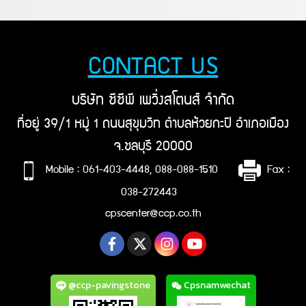
CONTACT US
บริษัท ซีซีพี เพวิ่งสโตนส์ จำกัด
ที่อยู่ 39/1 หมู่ 1 ถนนสุขุมวิท ตำบลห้วยกะปิ อำเภอเมือง
จ.ชลบุรี 20000
Mobile : 061-403-4448, 088-088-1510
Fax :
038-272443
cpscenter@ccp.co.th
@ccp-pavingstone
Cpsnamwechat