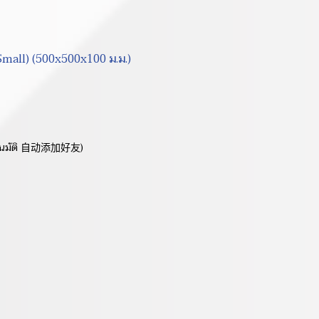
Small) (500x500x100 ม.ม.)
ัตโนมัติ 自动添加好友)