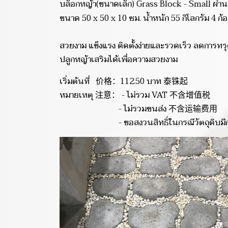
บล็อกหญ้า(ขนาดเล็ก) Grass Block - Small ผ่า
ขนาด 50 x 50 x 10 ซม. น้ำหนัก 55 กิโลกรัม 4 ก้
สวยงาม แข็งแรง ติดตั้งง่ายและรวดเร็ว ลดการทรุ
ปลูกหญ้าเสริมได้เพื่อความสวยงาม
เริ่มต้นที่ 价格：112.50 บาท 泰铢起
หมายเหตุ 注意： - ไม่รวม VAT 不含增值税
- ไม่รวมขนส่ง 不含运输费用
- ขอสงวนสิทธิ์ในกรณีวัตถุดิบ