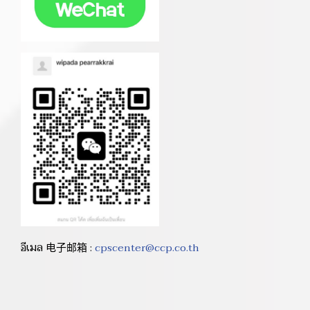
อีเมล 电子邮箱 :
cpscenter@ccp.co.th