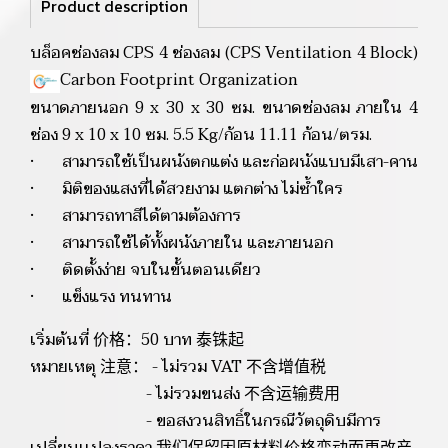
Product description
บล็อคช่องลม CPS 4 ช่องลม (CPS Ventilation 4 Block)
Carbon Footprint Organization
ขนาดภายนอก 9 x 30 x 30 ซม. ขนาดช่องลม ภายใน 4
ช่อง 9 x 10 x 10 ซม. 5.5 Kg/ก้อน 11.11 ก้อน/ตรม.
· สามารถใช้เป็นผนังตกแต่ง และก่อผนังแบบมีเสา-คาน
· มิติของแสงที่ได้สวยงาม แตกต่าง ไม่ซ้ำใคร
· สามารถทาสีได้ตามต้องการ
· สามารถใช้ได้ทั้งผนังภายใน และภายนอก
· ติดตั้งง่าย จบในขั้นตอนเดียว
· แข็งแรง ทนทาน
เริ่มต้นที่ 价格：50 บาท 泰铢起
หมายเหตุ 注意： - ไม่รวม VAT 不含增值税
- ไม่รวมขนส่ง 不含运输费用
- ขอสงวนสิทธิ์ในกรณีวัตถุดิบมีการ
เปลี่ยนเเปลงราคา 我们保留因原材料价格变动而更改产