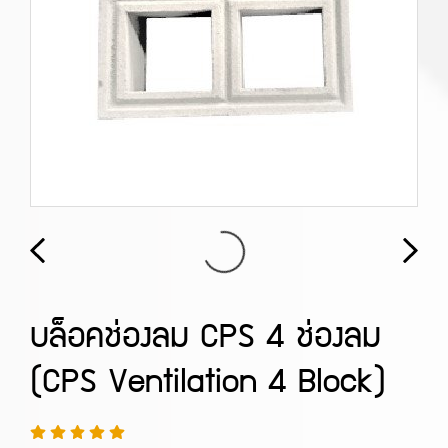
บล็อคช่องลม CPS 4 ช่องลม
(CPS Ventilation 4 Block)