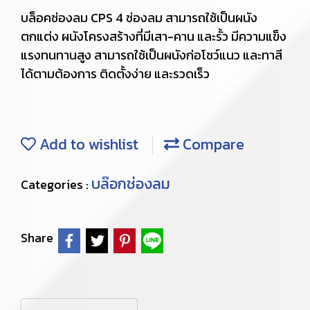
บล็อคช่องลม CPS 4 ช่องลม สามารถใช้เป็นผนัง
ตกแต่ง ผนังโครงสร้างที่มีเสา-คาน และรั้ว มีความแข็ง
แรงทนทานสูง สามารถใช้เป็นผนังก่อโชว์แนว และทาสี
ได้ตามต้องการ ติดตั้งง่าย และรวดเร็ว
Add to wishlist
Compare
บล๊อกช่องลม
Categories :
Share