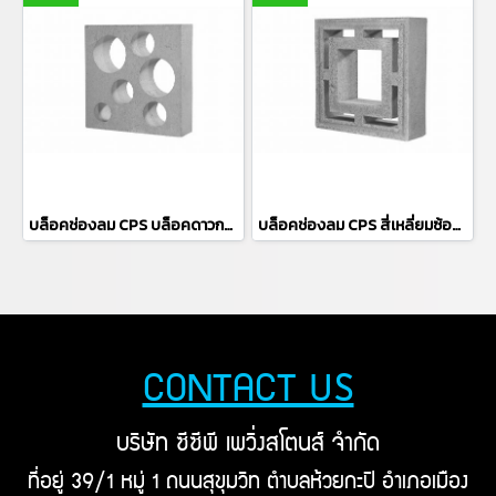
บล็อคช่องลม CPS บล็อคดาวกระจาย (CPS STAR BLOCK)
บล็อคช่องลม CPS สี่เหลี่ยมซ้อน (DOUBLE SQUARE BLOCK)
CONTACT US
บริษัท ซีซีพี เพวิ่งสโตนส์ จำกัด
ที่อยู่ 39/1 หมู่ 1 ถนนสุขุมวิท ตำบลห้วยกะปิ อำเภอเมือง