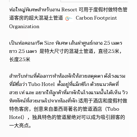
ท่อใหญ่พิเศษสำหรับงาน Resort 可用于度假村做特色管
道客房的超大混凝土管道
Carbon Footprint
Organization
เป็นท่อคอนกรีต Size พิเศษ เส้นผ่าศูนย์กลาง 2.5 เมตร
ยาว 2.5 เมตร 是特大尺寸的混凝土管道，直径2.5米，
长度2.5米
สำหรับท่านที่ต้องการทำห้องพักให้สวยสดุดตา ดังโรงแรม
ที่มีชื่อว่า Tubo Hotel ตั้งอยู่ที่แม็กซิโก ด้วยแนวคิดที่
สวย เท่ และ อยากให้ลูกค้าที่มาพักในโรงแรมนั้นได้เห็น วิว
ทิศทัศน์ที่สวยงามไปจากห้องที่พัก 适用于酒店和度假村做
特色客房，创意来自墨西哥著名的管道酒店（Tubo
Hotel），独具特色的管道屋绝对可以成为吸引顾客的
一大亮点。