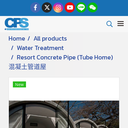
Home
All products
Water Treatment
Resort Concrete Pipe (Tube Home)
混凝土管道屋
New