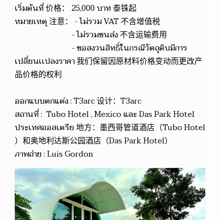
เริ่มต้นที่ 价格： 25,000 บาท 泰铢起
หมายเหตุ 注意： - ไม่รวม VAT 不含增值税
- ไม่รวมขนส่ง 不含运输费用
- ขอสงวนสิทธิ์ในกรณีวัตถุดิบมีการ
เปลี่ยนเเปลงราคา 我们保留因原材料价格变动而更改产
品价格的权利
ออกแบบตกแต่ง : T3arc 设计：T3arc
สถานที่ : Tubo Hotel , Mexico และ Das Park Hotel
ประเทศออสเตรีย 地方：墨西哥管道酒店（Tubo Hotel
）和奥地利达斯公园酒店（Das Park Hotel）
ภาพถ่าย : Luis Gordon