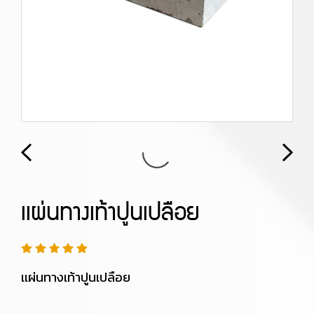
เเผ่นทางเท้าปูนเปลือย
เเผ่นทางเท้าปูนเปลือย