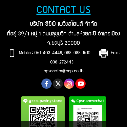
CONTACT US
บริษัท ซีซีพี เพวิ่งสโตนส์ จำกัด
ที่อยู่ 39/1 หมู่ 1 ถนนสุขุมวิท ตำบลห้วยกะปิ อำเภอเมือง
จ.ชลบุรี 20000
Mobile : 061-403-4448, 088-088-1510
Fax :
038-272443
cpscenter@ccp.co.th
@ccp-pavingstone
Cpsnamwechat