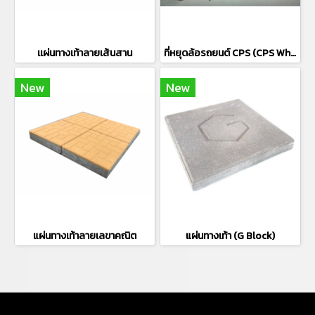
เเผ่นทางเท้าลายเส้นสาน
ที่หยุดล้อรถยนต์ CPS (CPS Wheel Stopper) 挡轮杆 混凝土挡轮杆 停车位用
New
New
แผ่นทางเท้าลายเลขาคณิต
แผ่นทางเท้า (G Block)