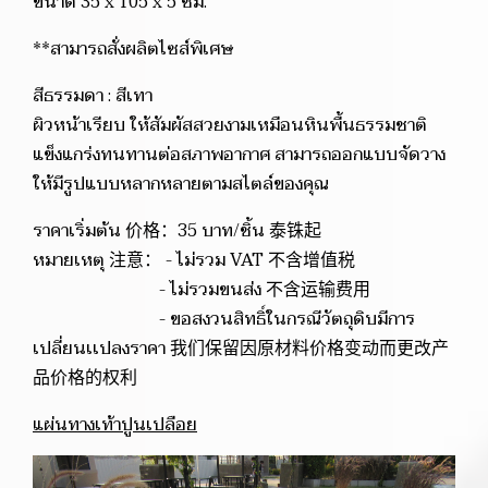
ขนาด 35 x 105 x 5 ซม.
**สามารถสั่งผลิตไซส์พิเศษ
สีธรรมดา : สีเทา
ผิวหน้าเรียบ ให้สัมผัสสวยงามเหมือนหินพื้นธรรมชาติ
แข็งแกร่งทนทานต่อสภาพอากาศ สามารถออกแบบจัดวาง
ให้มีรูปแบบหลากหลายตามสไตล์ของคุณ
ราคาเริ่มต้น 价格：35 บาท/ชิ้น 泰铢起
หมายเหตุ 注意： - ไม่รวม VAT 不含增值税
- ไม่รวมขนส่ง 不含运输费用
- ขอสงวนสิทธิ์ในกรณีวัตถุดิบมีการ
เปลี่ยนเเปลงราคา 我们保留因原材料价格变动而更改产
品价格的权利
แผ่นทางเท้าปูนเปลือย