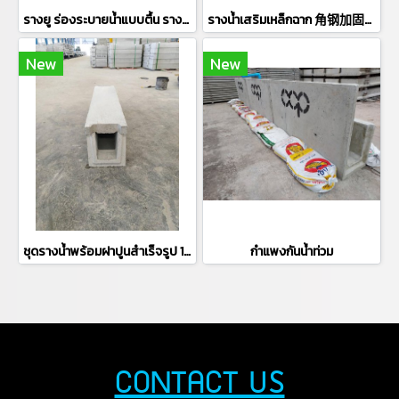
รางยู ร่องระบายน้ำแบบตื้น รางตื้น เหลี่ยม (Shallow Drain) (Spoon Drain) U型排水槽，浅排水槽
รางน้ำเสริมเหล็กฉาก 角钢加固混凝土排水槽
New
New
ชุดรางน้ำพร้อมฝาปูนสำเร็จรูป 10 cm 预制混凝土排水槽带槽盖 10厘米
กำแพงกันน้ำท่วม
CONTACT US