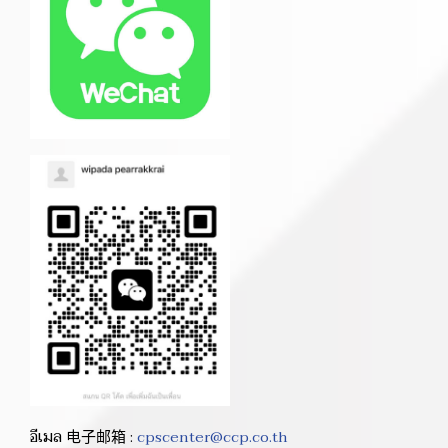
อีเมล 电子邮箱 :
cpscenter@ccp.co.th