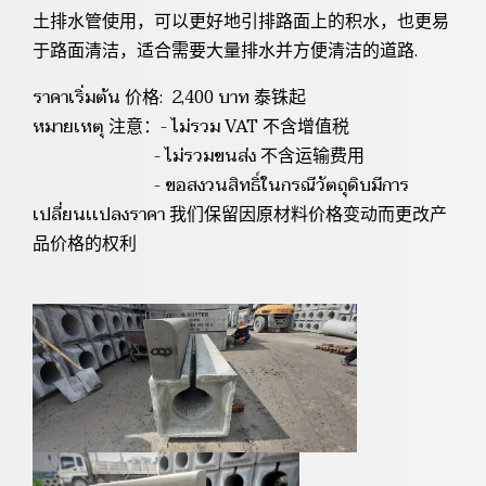
土排水管使用，可以更好地引排路面上的积水，也更易
于路面清洁，适合需要大量排水并方便清洁的道路.
ราคาเริ่มต้น 价格: 2,400 บาท 泰铢起
หมายเหตุ 注意：- ไม่รวม VAT 不含增值税
- ไม่รวมขนส่ง 不含运输费用
- ขอสงวนสิทธิ์ในกรณีวัตถุดิบมีการ
เปลี่ยนเเปลงราคา 我们保留因原材料价格变动而更改产
品价格的权利