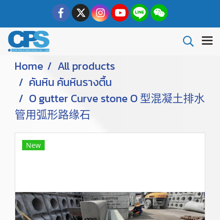
Home
All products
คันหิน คันหินรางตื้น
O gutter Curve stone O 型混凝土排水
管用弧形路缘石
New