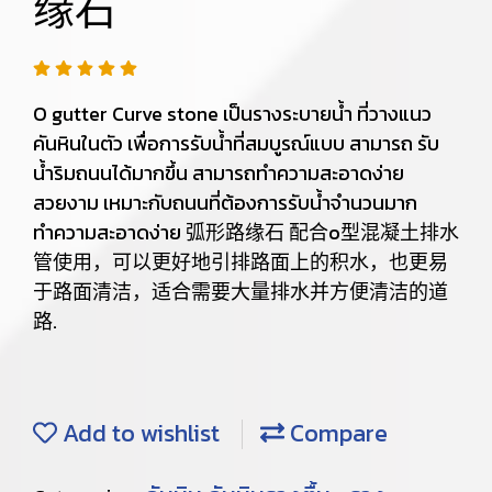
缘石
O gutter Curve stone เป็นรางระบายน้ำ ที่วางแนว
คันหินในตัว เพื่อการรับน้ำที่สมบูรณ์แบบ สามารถ รับ
น้ำริมถนนได้มากขึ้น สามารถทำความสะอาดง่าย
สวยงาม เหมาะกับถนนที่ต้องการรับน้ำจำนวนมาก
ทำความสะอาดง่าย 弧形路缘石 配合o型混凝土排水
管使用，可以更好地引排路面上的积水，也更易
于路面清洁，适合需要大量排水并方便清洁的道
路.
Add to wishlist
Compare