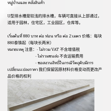
หมู่บ้านและ คลังสินค้า
U型排水槽是较浅的排水槽，车辆可直接从上部通过，
适用于园林，住宅区，工业园区，仓库等。
เริ่มต้นที่ 880 บาท ต่อ ท่อน หรือ ต่อ 2 เมตร 价格：每块
880泰铢起（每块长两米）
หมายเหตุ 注意：- ไม่รวม VAT 不含增值税
- ไม่รวมขนส่ง 不含运输费用
- ขอสงวนสิทธิ์ในกรณีวัตถุดิบมีการ
เปลี่ยนเเปลงราคา 我们保留因原材料价格变动而更改产
品价格的权利