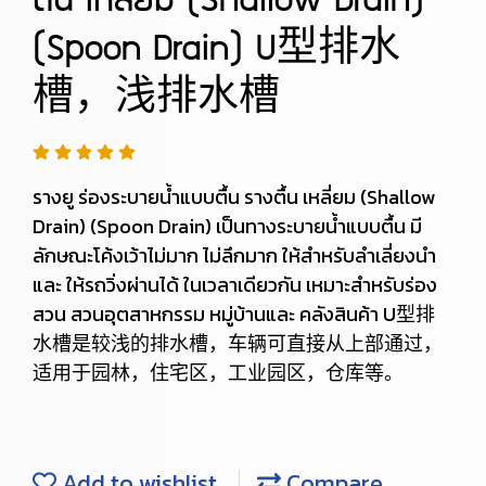
ตื้น เหลี่ยม (Shallow Drain)
(Spoon Drain) U型排水
槽，浅排水槽
รางยู ร่องระบายน้ำแบบตื้น รางตื้น เหลี่ยม (Shallow
Drain) (Spoon Drain) เป็นทางระบายน้ำแบบตื้น มี
ลักษณะโค้งเว้าไม่มาก ไม่ลึกมาก ให้สำหรับลำเลี่ยงนำ
และ ให้รถวิ่งผ่านได้ ในเวลาเดียวกัน เหมาะสำหรับร่อง
สวน สวนอุตสาหกรรม หมู่บ้านและ คลังสินค้า U型排
水槽是较浅的排水槽，车辆可直接从上部通过，
适用于园林，住宅区，工业园区，仓库等。
Add to wishlist
Compare