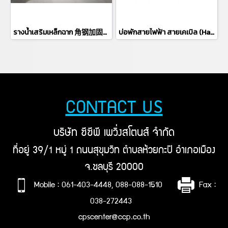
รางน้ำเสริมเหล็กฉาก 角钢加固混凝土排水槽
บ่อพักสายไฟฟ้า สายเคเบิล (Handhole) มาตราฐาน CCP พร้อมฝาเหล็กหล่อ บ่อพักพร้อมฝาเหล็กหล่อ
CONTACT US
บริษัท ซีซีพี เพวิ่งสโตนส์ จำกัด
ที่อยู่ 39/1 หมู่ 1 ถนนสุขุมวิท ตำบลห้วยกะปิ อำเภอเมือง
จ.ชลบุรี 20000
Mobile : 061-403-4448, 088-088-1510
Fax :
038-272443
cpscenter@ccp.co.th