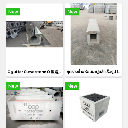
New
New
O gutter Curve stone O 型混凝土排水管用弧形路缘石
ชุดรางน้ำพร้อมฝาปูนสำเร็จรูป 10 cm 预制混凝土排水槽带槽盖 10厘米
New
New