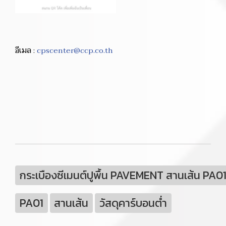
อีเมล :
cpscenter@ccp.co.th
กระเบืองซีเมนต์ปูพื้น PAVEMENT สานเส้น PA0
PA01
สานเส้น
วัสดุคาร์บอนต่ำ