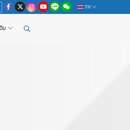
TH
เติม