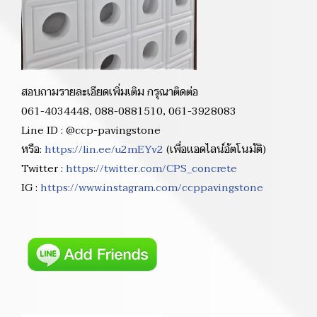
สอบถามรายละเอียดเพิ่มเติม กรุณาติดต่อ
061-4034448, 088-0881510, 061-3928083
Line ID : @ccp-pavingstone
หรือ:
https://lin.ee/u2mEYv2
(เพื่อเเอดไลน์อัตโนมัติ)
Twitter :
https://twitter.com/CPS_concrete
IG :
https://www.instagram.com/ccppavingstone