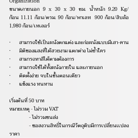
Organization
ขนาดภายนอก 9 x 30 x 30 ซม. น้ำหนัก 9.20 Kg/
ก้อน 11.11 ก้อน/ตรม. 90 ก้อน/พาเลท 900 ก้อน/สิบล้อ
1,980 ก้อน/เทเลอร์
· สามารถใช้เป็นผนังตกแต่ง และก่อผนังแบบมีเสา-คาน
· มิติของแสงที่ได้สวยงาม แตกต่าง ไม่ซ้ำใคร
· สามารถทาสีได้ตามต้องการ
· สามารถใช้ได้ทั้งผนังภายใน และภายนอก
· ติดตั้งง่าย จบในขั้นตอนเดียว
· แข็งแรง ทนทาน
เริ่มต้นที่ 50 บาท
หมายเหตุ - ไม่รวม VAT
- ไม่รวมขนส่ง
- ขอสงวนสิทธิ์ในกรณีวัตถุดิบมีการเปลี่ยนเเปลง
ราคา