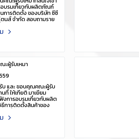
คณะผู้รับเหมาที่สนใจเข้า
รอบรมเกี่ยวกับผลิตภัณฑ์
อนการติดตั้ง ของบริษัท ซีซี
งสโตนส์ จำกัด สอบถามราย
ิ่มเติม กรุณาติดต่อ
ติม
ยละเอียดเพิ่มเติม กรุณา
061-4034448, 088-
Line ID : @udx2702v
/line.me/R/ti/p/~@udx2
่อเเอดไลน์อัตโนมัติ) อีเมล :
ะผู้รับเหมา
er@ccp.co.th
www.ccp-
2559
tone.com/category
รับ และ ขอบคุณคณะผู้รับ
นที่ ให้เกียติ มาเยียม
บฟังการอบรมเกี่ยวกับผลิต
วิธีการติดตั้งสินค้าของ
ีพี เพวิ่งสโตนส์ จำกัด
ติม
ยละเอียดเพิ่มเติม กรุณา
061-4034448, 088-
Line ID : @udx2702v