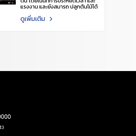
ดิน โดยเน้นที่การประหยัดเวลา และ
www.ccp-pavingstone.com/
แรงงาน และยังสมารถ ปลูกต้นไม้ได้
ด้วย สนใจโปรดติดต่อ 061
ดูเพิ่มเติม
4034448 ,088 088 1510 หรือ
Line ID @udx2702v หรือ :
https://line.me/R/ti/p/~@udx2
702v (เพื่อเเอดไลน์อัตโนมัติ)
www.ccp-pavingstone.com/
20000
443