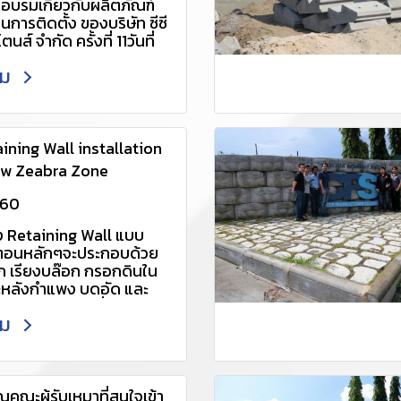
รอบรมเกี่ยวกับผลิตภัณฑ์
 กรุณาติดต่อ 061-
อนการติดตั้ง ของบริษัท ซีซี
 088-0881510 Line ID :
ตนส์ จำกัด ครั้งที่ 11วันที่
2v หรือ:
560 สอบถามรายละเอียด
ติม
 กรุณาติดต่อ 061-
line.me/
 088-0881510 Line ID :
2v หรือ:
/line.me/R/ti/p/~@udx2
่อเเอดไลน์อัตโนมัติ) อีเมล :
ining Wall installation
er@ccp.co.th
w Zeabra Zone
www.ccp-
tone.com/category
560
้ง Retaining Wall แบบ
ั้นตอนหลักๆจะประกอบด้วย
 เรียงบล๊อก กรอกดินใน
หลังกำแพง บดอัด และ
รใส่ GeoGrid ซึ่งแล้วแต่
ติม
าน้อยก็ไม่จำเป็นต้องใช้
คณะผู้รับเหมาที่สนใจเข้า