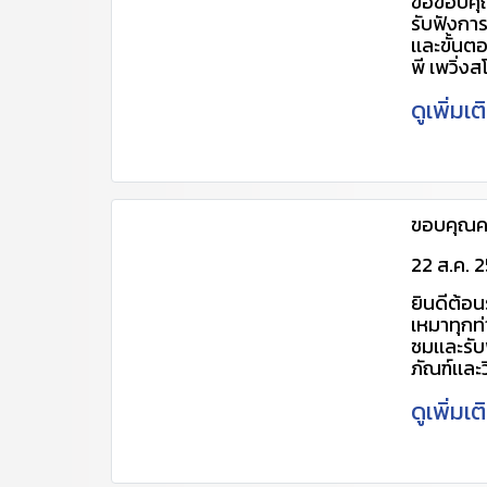
ขอขอบคุณ
รับฟังกา
เเละขั้นต
พี เพวิ่
ละเอียดเพ
ดูเพิ่มเ
สอบถามรา
ติดต่อ 
0881510 
หรือ:
https:/
702v (เพื
ขอบคุณคณ
cpscent
http://
22 ส.ค. 
pavings
ยินดีต้อน
เหมาทุกท่า
ชมเเละรั
ภัณฑ์เเละ
บริษัท ซีซ
ดูเพิ่มเ
สอบถามรา
ติดต่อ 
0881510 
หรือ: