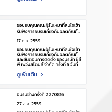
คอนกรีตพิฆาต
ขอขอบคุณคณะผู้รับเหมาที่สนใจเข้า
รับฟังการอบรมเกี่ยวกับผลิตภัณฑ์
เเละขั้นตอนการติดตั้ง ของบริษัท ซีซี
17 ก.ย. 2559
พี เพวิ่งสโตนส์ จำกัด ครั้งที่ 5 วันที่
ขอขอบคุณคณะผู้รับเหมาที่สนใจเข้า
17/9/2559
รับฟังการอบรมเกี่ยวกับผลิตภัณฑ์
เเละขั้นตอนการติดตั้ง ของบริษัท ซีซี
พี เพวิ่งสโตนส์ จำกัด ครั้งที่ 5 วันที่
17/9/2559 สอบถามรายละเอียด
ดูเพิ่มเติม
เพิ่มเติม กรุณาติดต่อ 061-
4034448, 088-0881510 Line ID :
@udx2702v หรือ:
https://line.me/R/ti/p/~@udx2
702v (เพื่อเเอดไลน์อัตโนมัติ) อีเมล :
อบรมช่างครั้งที่ 2 270816
cpscenter@ccp.co.th
27 ส.ค. 2559
http://www.ccp-
pavingstone.com/category