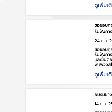
1/10/255
ดูเพิ่มเ
เติม กรุ
088-0881
@udx2702
https:/
702v (เพื
ขอขอบคุณ
https:/
รับฟังกา
702v (เพื
เเละขั้นต
cpscent
24 ก.ย. 
พี เพวิ่งสโ
http://
ขอขอบคุณ
pavings
24/9/25
รับฟังกา
เเละขั้นต
พี เพวิ่งสโ
24/9/25
ดูเพิ่มเ
4034448
Line ID 
https:/
702v (เพื
www.ccp
อบรมช่างค
14 ก.ย. 