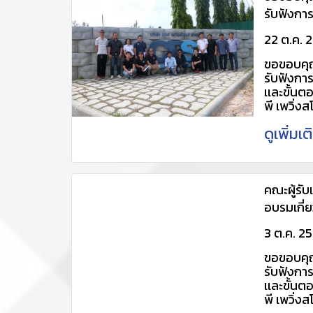
รับฟังกา
เเละขั้นต
22 ต.ค. 
พี เพวิ่งสโ
ขอขอบคุณ
22/10/2
รับฟังกา
เเละขั้นต
พี เพวิ่งสโ
22/10/2
ดูเพิ่มเ
เพิ่มเติม
4034448,
@udx2702
https:/
702v (เพื
คณะผู้รับ
cpscent
อบรมเกี่ย
http://
การติดตั้
pavings
3 ต.ค. 2
ขอขอบคุณ
รับฟังกา
เเละขั้นต
พี เพวิ่งสโ