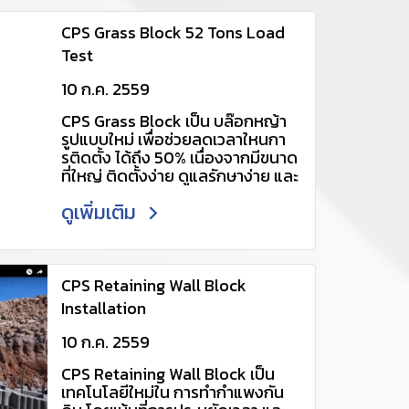
@udx2702v หรือ:
https://line.me/R/ti/p/~@udx2
CPS Grass Block 52 Tons Load
702v (เพื่อเเอดไลน์อัตโนมัติ) อีเมล :
Test
cpscenter@ccp.co.th
http://www.ccp-
10 ก.ค. 2559
pavingstone.com/category
CPS Grass Block เป็น บล๊อกหญ้า
รูปแบบใหม่ เพื่อช่วยลดเวลาใหนกา
รติดตั้ง ได้ถึง 50% เนื่องจากมีขนาด
ที่ใหญ่ ติดตั้งง่าย ดูแลรักษาง่าย และ
ปัองกันการซุดได้อย่างดี จึงเหมาะ
ดูเพิ่มเติม
สำหรับหน้างานที่ต้องการความเร็ว
สวยงาม และ ประหยัดแรงงาน จาก
การทดสอบการรับนำ้หนัก ยังแสดง
ให้เห็นว่า CPS Grass Block รับน้ำ
หนักได้มากกว่า 52 ตันโดยยังไม่มี
CPS Retaining Wall Block
ท่าทีของการเสียหายใดๆ เลย สนใจ
Installation
โปรดติดต่อ 061 4034448 ,088
088 1510 หรือ Line ID
10 ก.ค. 2559
@udx2702v หรือ :
CPS Retaining Wall Block เป็น
https://line.me/R/ti/p/~@udx2
เทคโนโลยีใหม่ใน การทำกำแพงกัน
702v (เพื่อเเอดไลน์อัตโนมัติ)