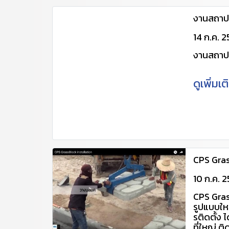
https:/
702v (เพื
งานสถาป
cpscent
http://
14 ก.ค. 
pavings
งานสถาป
ดูเพิ่มเ
CPS Gras
10 ก.ค. 
CPS Gras
รูปแบบให
รติดตั้ง 
ที่ใหญ่ ต