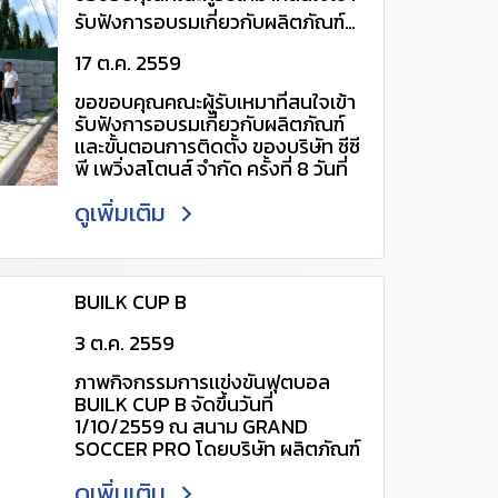
cpscenter@ccp.co.th
รับฟังการอบรมเกี่ยวกับผลิตภัณฑ์
http://www.ccp-
เเละขั้นตอนการติดตั้ง ของบริษัท ซีซี
pavingstone.com/category
17 ต.ค. 2559
พี เพวิ่งสโตนส์ จำกัด ครั้งที่ 8 วันที่
ขอขอบคุณคณะผู้รับเหมาที่สนใจเข้า
15/10/2559
รับฟังการอบรมเกี่ยวกับผลิตภัณฑ์
เเละขั้นตอนการติดตั้ง ของบริษัท ซีซี
พี เพวิ่งสโตนส์ จำกัด ครั้งที่ 8 วันที่
15/10/2559 สอบถามรายละเอียด
ดูเพิ่มเติม
เพิ่มเติม กรุณาติดต่อ 061-
4034448, 088-0881510 Line ID :
@udx2702v หรือ:
https://line.me/R/ti/p/~@udx2
702v (เพื่อเเอดไลน์อัตโนมัติ)
BUILK CUP B
3 ต.ค. 2559
ภาพกิจกรรมการเเข่งขันฟุตบอล
BUILK CUP B จัดขึ้นวันที่
1/10/2559 ณ สนาม GRAND
SOCCER PRO โดยบริษัท ผลิตภัณฑ์
คอนกรีตชลบุรี จำกัด (มหาชน) คว้า
ดูเพิ่มเติม
เเชมป์มาครอง โดยใช้ชื่อทีมว่า