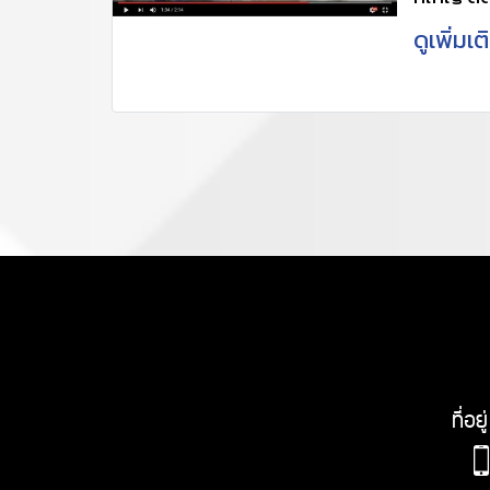
ปัองกันกา
ดูเพิ่มเ
สำหรับหน
สวยงาม 
โปรดติด
088 1510
@udx2702
https:/
702v (เพื
www.ccp
ที่อ