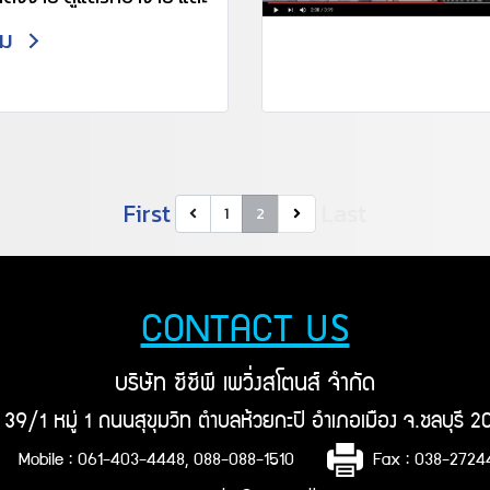
รซุดได้อย่างดี จึงเหมาะ
ติม
้างานที่ต้องการความเร็ว
และ ประหยัดแรงงาน สนใจ
ต่อ 061 4034448 ,088
 หรือ Line ID
v หรือ :
/line.me/R/ti/p/~@udx2
่อเเอดไลน์อัตโนมัติ)
-pavingstone.com
First
Last
1
2
CONTACT US
บริษัท ซีซีพี เพวิ่งสโตนส์ จำกัด
ยู่ 39/1 หมู่ 1 ถนนสุขุมวิท ตำบลห้วยกะปิ อำเภอเมือง จ.ชลบุรี 
Mobile : 061-403-4448, 088-088-1510
Fax : 038-272