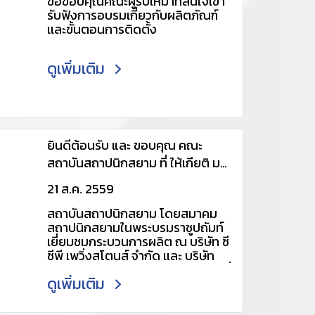
ขอขอบคุณคณะผู้รับเหมาที่สนใจเข้า
รับฟังการอบรมเกี่ยวกับผลิตภัณฑ์
เเละขั้นตอนการติดตั้ง
ดูเพิ่มเติม
ยินดีต้อนรับ และ ขอบคุณ คณะ
สถาบันสถาปนิกสยาม ที่ ให้เกียติ มา
เยียมเยือนนะครับ และหวังเป็นอย่าง
21 ส.ค. 2559
ยิ่งว่าจะได้พบกันใหม่
สถาบันสถาปนิกสยาม โดยสมาคม
สถาปนิกสยามในพระบรมราชูปถัมท์
เยี่ยมชมกระบวนการผลิต ณ บริษัท ซี
ซีพี เพวิ่งสโตนส์ จำกัด เเละ บริษัท
สมาร์ทคอนกรีต จำกัด (มหาชน) วันที่
ดูเพิ่มเติม
23 ก.ค. 59 สอบถามรายละเอียดเพิ่ม
เติม กรุณาติดต่อ 061-4034448,
088-0881510 Line ID :