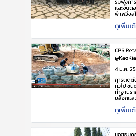
รับฟังกา
เพิ่มเติม
เเละขั้นต
4034448,
พี เพวิ่งสโ
@udx270
11/03/2
ดูเพิ่มเ
เพิ่มเติม
https://
4034448,
@udx270
https:/
702v (เพื
CPS Reta
cpscent
@KaoKia
http://
pavings
4 ม.ค. 2
การติดตั
ทั่วไป ข
ทำฐานราก
บล๊อกและ
อาจจะมีกา
ดูเพิ่มเ
ความสูงถ้
ขอขอบคุณ