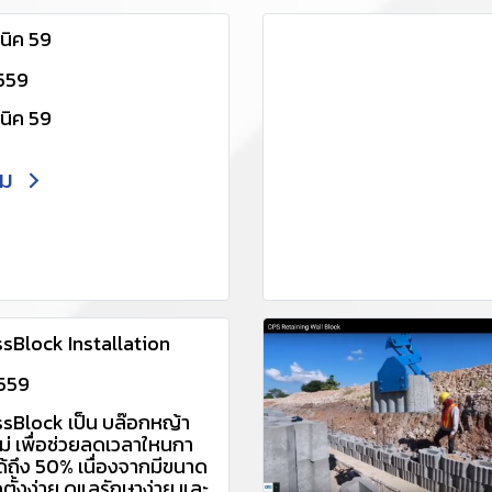
/line.me/R/ti/p/~@udx2
่อเเอดไลน์อัตโนมัติ) อีเมล :
นิค 59
er@ccp.co.th
www.ccp-
2559
tone.com/category
นิค 59
ติม
sBlock Installation
2559
sBlock เป็น บล๊อกหญ้า
ม่ เพื่อช่วยลดเวลาใหนกา
ได้ถึง 50% เนื่องจากมีขนาด
ิดตั้งง่าย ดูแลรักษาง่าย และ